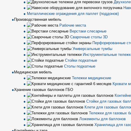
Двухколе
Нав
Металлические ограждения для паллет (поддонов)
Производственная мебель
Рабочие места
Верстаки слесарные
Сварочные столы 3D
Перфорированные ст
Универсальные тумбы
Инструментальные тележк
Стойки подкатные
Столы подкатные
Медицинская мебель
Тележки медицинские
Кровати м
Хранение газовых баллонов ГБО
Контейне
Стойки для газовых бал
Клети для газовых балло
Тележки для газовых б
Ложементы для баллонов
Хранилища для газ
Контейнеры и тара