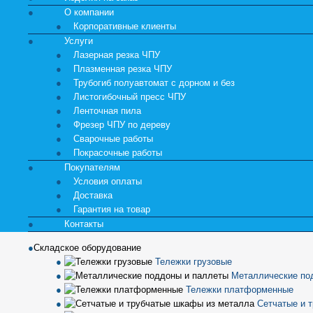
О компании
Корпоративные клиенты
Услуги
Лазерная резка ЧПУ
Плазменная резка ЧПУ
Трубогиб полуавтомат с дорном и без
Листогибочный пресс ЧПУ
Ленточная пила
Фрезер ЧПУ по дереву
Сварочные работы
Покрасочные работы
Покупателям
Условия оплаты
Доставка
Гарантия на товар
Контакты
Складское оборудование
Тележки грузовые
Металлические по
Тележки платформенные
Сетчатые и 