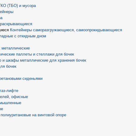
ТКО (ТБО) и мусора
тейнеры
ра
) раскрывающиеся
Контейнеры саморазгружающиеся, самоопрокидывающиеся
ладные с откидным дном
 металлические
ические паллеты и стеллажи для бочек
о и шкафы металлические для хранения бочек
ля бочек
ретановыми сиденьями
 газ-лифте
телей, офисные
омышленные
ре
 полиуритановые на винтовой опоре