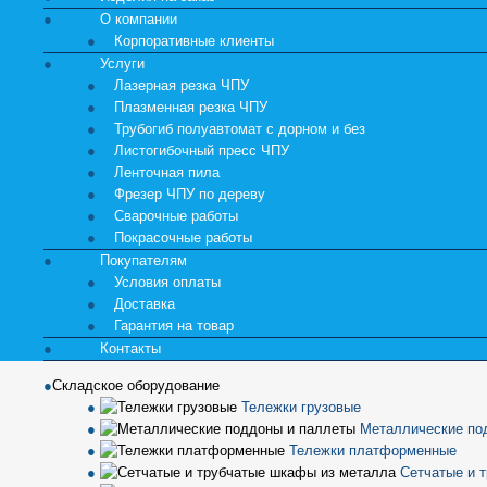
О компании
Корпоративные клиенты
Услуги
Лазерная резка ЧПУ
Плазменная резка ЧПУ
Трубогиб полуавтомат с дорном и без
Листогибочный пресс ЧПУ
Ленточная пила
Фрезер ЧПУ по дереву
Сварочные работы
Покрасочные работы
Покупателям
Условия оплаты
Доставка
Гарантия на товар
Контакты
Складское оборудование
Тележки грузовые
Металлические по
Тележки платформенные
Сетчатые и 