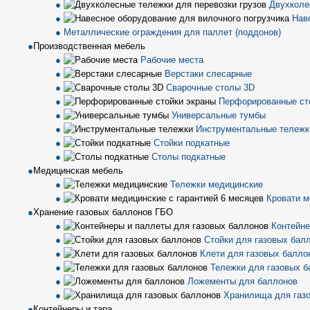
Двухколе
Нав
Металлические ограждения для паллет (поддонов)
Производственная мебель
Рабочие места
Верстаки слесарные
Сварочные столы 3D
Перфорированные ст
Универсальные тумбы
Инструментальные тележк
Стойки подкатные
Столы подкатные
Медицинская мебель
Тележки медицинские
Кровати м
Хранение газовых баллонов ГБО
Контейне
Стойки для газовых бал
Клети для газовых балло
Тележки для газовых б
Ложементы для баллонов
Хранилища для газ
Контейнеры и тара