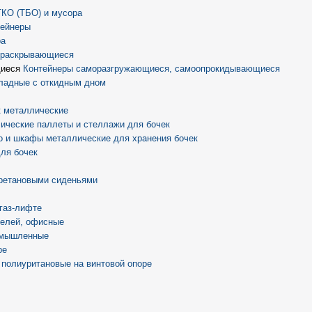
ТКО (ТБО) и мусора
тейнеры
ра
) раскрывающиеся
Контейнеры саморазгружающиеся, самоопрокидывающиеся
ладные с откидным дном
 металлические
ические паллеты и стеллажи для бочек
о и шкафы металлические для хранения бочек
ля бочек
ретановыми сиденьями
 газ-лифте
телей, офисные
омышленные
ре
 полиуритановые на винтовой опоре