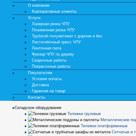
О компании
Корпоративные клиенты
Услуги
Лазерная резка ЧПУ
Плазменная резка ЧПУ
Трубогиб полуавтомат с дорном и без
Листогибочный пресс ЧПУ
Ленточная пила
Фрезер ЧПУ по дереву
Сварочные работы
Покрасочные работы
Покупателям
Условия оплаты
Доставка
Гарантия на товар
Контакты
Складское оборудование
Тележки грузовые
Металлические по
Тележки платформенные
Сетчатые и 