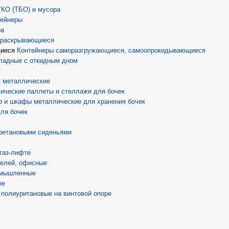
ТКО (ТБО) и мусора
тейнеры
ра
) раскрывающиеся
Контейнеры саморазгружающиеся, самоопрокидывающиеся
ладные с откидным дном
 металлические
ические паллеты и стеллажи для бочек
о и шкафы металлические для хранения бочек
ля бочек
ретановыми сиденьями
 газ-лифте
телей, офисные
омышленные
ре
 полиуритановые на винтовой опоре