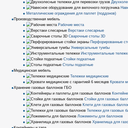
Двухколе
Нав
Металлические ограждения для паллет (поддонов)
Производственная мебель
Рабочие места
Верстаки слесарные
Сварочные столы 3D
Перфорированные ст
Универсальные тумбы
Инструментальные тележк
Стойки подкатные
Столы подкатные
Медицинская мебель
Тележки медицинские
Кровати м
Хранение газовых баллонов ГБО
Контейне
Стойки для газовых бал
Клети для газовых балло
Тележки для газовых б
Ложементы для баллонов
Хранилища для газ
Контейнеры и тара